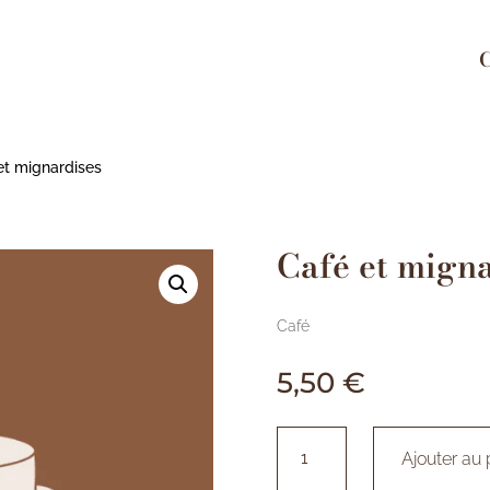
et mignardises
Café et migna
Café
5,50
€
quantité
Ajouter au 
de
Café